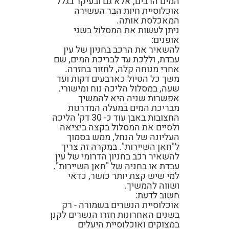
המים הרבים, אלא גם ובעיקר בגלל
אוכלוסיית חיות הבר העשירה
המאכלסת אותה.
ניתן לעשות את המסלול בשני
אופנים:
להשאיר את הרכב בחניון של עין
עבדת, וללכת עד לבריכת המים, שם
אחרי מנוחה קלה, לחזור בחזרה.
משך כל הטיול כארבעים דקות ועד
שעה, במסלול הליכה נוח ומישורי.
אפשרות שניה היא להמשיך
מבריכת המים במעלה המדרגות
החצובות באבן עוד כ- 30 דק' הליכה
ולסיים את המסלול בקצה ביציאה
העליונה של הנחל, ממש בסמוך
ל"חאן השיירות". במקרה זה צריך
להשאיר רכב בחניון הדרומי של עין
עבדת או בחניה של "חאן השיירות".
למי שיש קצת יותר כושר, כדאי
ושווה להמשיך.
חשוב לדעת:
אוכלוסיית הנשרים בשמורה - רק
בשנים האחרונות חזרו הנשרים לקנן
במצוקים ואוכלוסיית היעלים